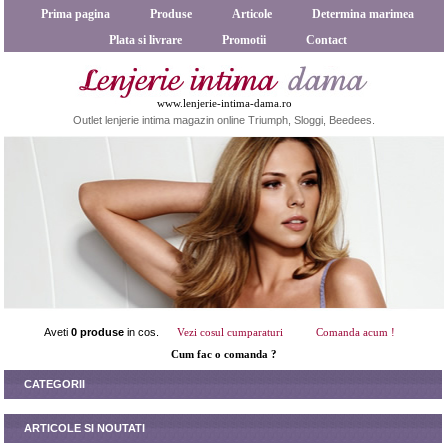
Prima pagina
Produse
Articole
Determina marimea
Plata si livrare
Promotii
Contact
www.lenjerie-intima-dama.ro
Outlet lenjerie intima magazin online Triumph, Sloggi, Beedees.
Aveti
0 produse
in cos.
Vezi cosul cumparaturi
Comanda acum !
Cum fac o comanda ?
CATEGORII
ARTICOLE SI NOUTATI