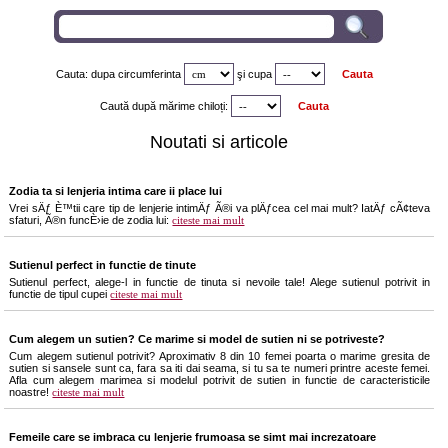
Cauta: dupa circumferinta
şi
cupa
Caută după mărime chiloți:
Noutati si articole
Zodia ta si lenjeria intima care ii place lui
Vrei sÄƒ È™tii care tip de lenjerie intimÄƒ Ã®i va plÄƒcea cel mai mult? IatÄƒ cÃ¢teva
sfaturi, Ã®n funcÈ›ie de zodia lui:
citeste mai mult
Sutienul perfect in functie de tinute
Sutienul perfect, alege-l in functie de tinuta si nevoile tale! Alege sutienul potrivit in
functie de tipul cupei
citeste mai mult
Cum alegem un sutien? Ce marime si model de sutien ni se potriveste?
Cum alegem sutienul potrivit? Aproximativ 8 din 10 femei poarta o marime gresita de
sutien si sansele sunt ca, fara sa iti dai seama, si tu sa te numeri printre aceste femei.
Afla cum alegem marimea si modelul potrivit de sutien in functie de caracteristicile
noastre!
citeste mai mult
Femeile care se imbraca cu lenjerie frumoasa se simt mai increzatoare