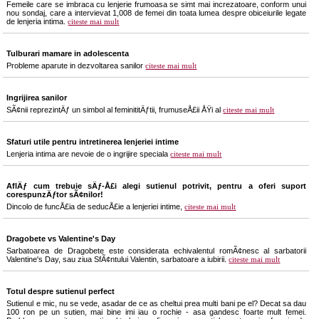
Femeile care se imbraca cu lenjerie frumoasa se simt mai increzatoare, conform unui
nou sondaj, care a intervievat 1,008 de femei din toata lumea despre obiceiurile legate
de lenjeria intima.
citeste mai mult
Tulburari mamare in adolescenta
Probleme aparute in dezvoltarea sanilor
citeste mai mult
Ingrijirea sanilor
SÃ¢nii reprezintÄƒ un simbol al feminititÄƒtii, frumuseÅ£ii ÅŸi al
citeste mai mult
Sfaturi utile pentru intretinerea lenjeriei intime
Lenjeria intima are nevoie de o ingrijire speciala
citeste mai mult
AflÄƒ cum trebuie sÄƒ-Å£i alegi sutienul potrivit, pentru a oferi suport
corespunzÄƒtor sÃ¢nilor!
Dincolo de funcÅ£ia de seducÅ£ie a lenjeriei intime,
citeste mai mult
Dragobete vs Valentine's Day
Sarbatoarea de Dragobete este considerata echivalentul romÃ¢nesc al sarbatorii
Valentine's Day, sau ziua SfÃ¢ntului Valentin, sarbatoare a iubirii.
citeste mai mult
Totul despre sutienul perfect
Sutienul e mic, nu se vede, asadar de ce as cheltui prea multi bani pe el? Decat sa dau
100 ron pe un sutien, mai bine imi iau o rochie - asa gandesc foarte mult femei.