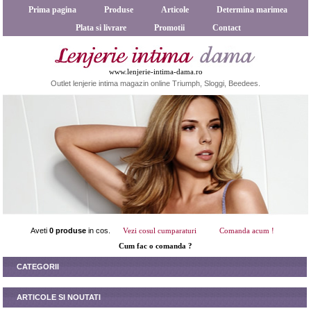
Prima pagina
Produse
Articole
Determina marimea
Plata si livrare
Promotii
Contact
www.lenjerie-intima-dama.ro
Outlet lenjerie intima magazin online Triumph, Sloggi, Beedees.
Aveti
0 produse
in cos.
Vezi cosul cumparaturi
Comanda acum !
Cum fac o comanda ?
CATEGORII
ARTICOLE SI NOUTATI