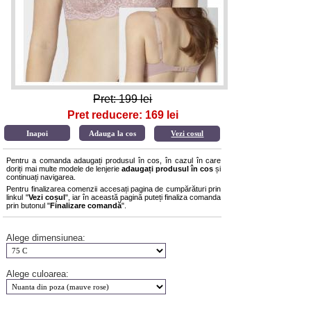
Pret: 199 lei
Pret reducere: 169 lei
Vezi cosul
Pentru a comanda adaugați produsul în cos, în cazul în care
doriți mai multe modele de lenjerie
adaugați produsul în cos
și
continuați navigarea.
Pentru finalizarea comenzii accesați pagina de cumpărături prin
linkul "
Vezi coșul
", iar în această pagină puteți finaliza comanda
prin butonul "
Finalizare comandă
".
Alege dimensiunea:
Alege culoarea: