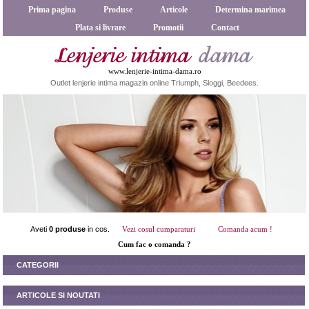
Prima pagina
Produse
Articole
Determina marimea
Plata si livrare
Promotii
Contact
www.lenjerie-intima-dama.ro
Outlet lenjerie intima magazin online Triumph, Sloggi, Beedees.
Aveti
0 produse
in cos.
Vezi cosul cumparaturi
Comanda acum !
Cum fac o comanda ?
CATEGORII
ARTICOLE SI NOUTATI