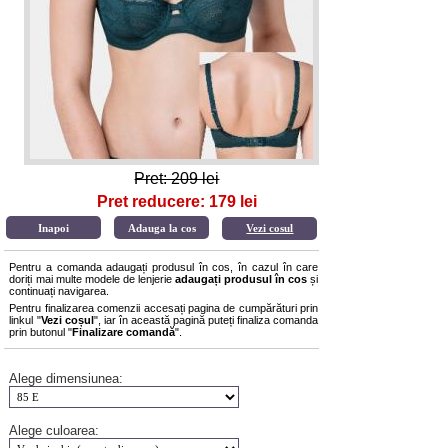
Pret: 209 lei
Pret reducere: 179 lei
Vezi cosul
Pentru a comanda adaugați produsul în cos, în cazul în care
doriți mai multe modele de lenjerie
adaugați produsul în cos
și
continuați navigarea.
Pentru finalizarea comenzii accesați pagina de cumpărături prin
linkul "
Vezi coșul
", iar în această pagină puteți finaliza comanda
prin butonul "
Finalizare comandă
".
Alege dimensiunea:
Alege culoarea: