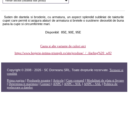
Sutien din dantela si broderie, cu armatura, un aspect splendid subliniat de taieturile
cupei care permit si asigura alaturi de armatura si bretele o sustinere deosebit de buna
pana la cupe si circumferinte mari.
Disponibil: 85E, 90E, 95E
Cauta si alte variante de culori aici
https://www.lenjerie-intima-triumph.ro/site/produse/_/_/darling%20_w02
Copyright © 2008 - 2026 - SC Dorneanu SRL. Toate drepturile rezervate.
Termeni si
conditii
Prima pagina
|
Produsele noastre
|
Articole
|
Cum comand
|
Modalitati de plata si livrare
|
Determina-ti marimea
|
Contact
|
ANPC
|
ANPC - SOL
|
ANPC - SAL
|
Politica de
prelucrare a datelor