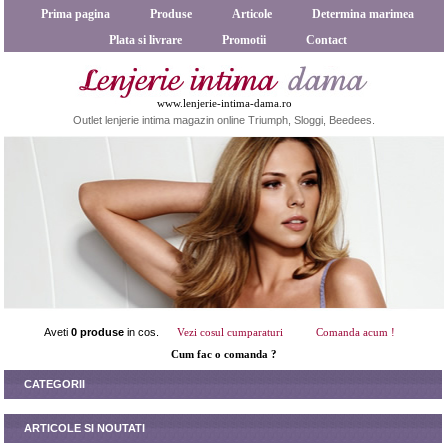
Prima pagina
Produse
Articole
Determina marimea
Plata si livrare
Promotii
Contact
www.lenjerie-intima-dama.ro
Outlet lenjerie intima magazin online Triumph, Sloggi, Beedees.
Aveti
0 produse
in cos.
Vezi cosul cumparaturi
Comanda acum !
Cum fac o comanda ?
CATEGORII
ARTICOLE SI NOUTATI