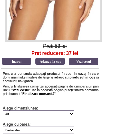
Pret: 53 lei
Pret reducere: 37 lei
Vezi cosul
Pentru a comanda adaugați produsul în cos, în cazul în care
doriți mai multe modele de lenjerie
adaugați produsul în cos
și
continuați navigarea.
Pentru finalizarea comenzii accesați pagina de cumpărături prin
linkul "
Vezi coșul
", iar în această pagină puteți finaliza comanda
prin butonul "
Finalizare comandă
".
Alege dimensiunea:
Alege culoarea: