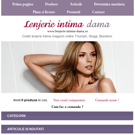
Prima pagina
Produse
Articole
Determina marimea
Plata si livrare
Promotii
Contact
www.lenjerie-intima-dama.ro
Outlet lenjerie intima magazin online Triumph, Sloggi, Beedees.
Aveti
0 produse
in cos.
Vezi cosul cumparaturi
Comanda acum !
Cum fac o comanda ?
CATEGORII
ARTICOLE SI NOUTATI