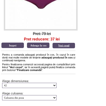
Pret: 79 lei
Pret reducere: 37 lei
Vezi cosul
Pentru a comanda adaugați produsul în cos, în cazul în care
doriți mai multe modele de lenjerie
adaugați produsul în cos
și
continuați navigarea.
Pentru finalizarea comenzii accesați pagina de cumpărături prin
linkul "
Vezi coșul
", iar în această pagină puteți finaliza comanda
prin butonul "
Finalizare comandă
".
Alege dimensiunea:
Alege culoarea: