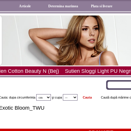
Articole
Determina marimea
Plata si livrare
ej)
Sutien Sloggi Light PU Negru
Chilot Blue Sea 73 
Cauta: dupa circumferinta
şi
cupa
Caută după mărime ch
Exotic Bloom_TWU