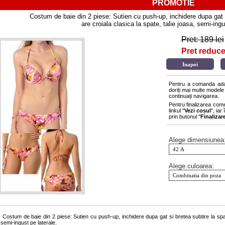
PROMOTIE
Costum de baie din 2 piese: Sutien cu push-up, inchidere dupa gat si
are croiala clasica la spate, talie joasa, semi-ingu
Pret: 189 lei
Pret reduce
Pentru a comanda adau
doriți mai multe modele
continuați navigarea.
Pentru finalizarea com
linkul "
Vezi coșul
", ia
prin butonul "
Finaliza
Alege dimensiunea
Alege culoarea:
Costum de baie din 2 piese: Sutien cu push-up, inchidere dupa gat si bretea subtire la spate.
semi-ingust pe laterale.