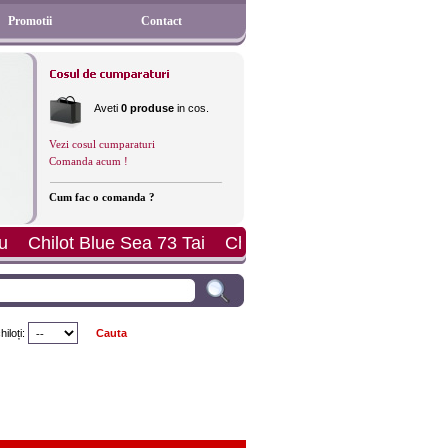
Promotii
Contact
Aveti
0 produse
in cos.
Vezi cosul cumparaturi
Comanda acum !
Cum fac o comanda ?
Tai
Chilot Perfect Day Hipster
Sutien Sloggi Light 
iloți: