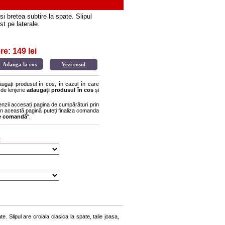
 bretea subtire la spate. Slipul
st pe laterale.
re: 149 lei
Vezi cosul
gați produsul în cos, în cazul în care
 de lenjerie
adaugați produsul în cos
și
enzii accesați pagina de cumpărături prin
r în această pagină puteți finaliza comanda
re comandă
".
:
 Slipul are croiala clasica la spate, talie joasa,