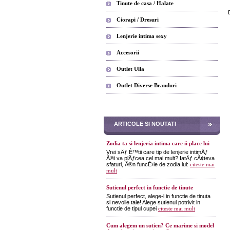
Tinute de casa / Halate
Ciorapi / Dresuri
Lenjerie intima sexy
Accesorii
Outlet Ulla
Outlet Diverse Branduri
ARTICOLE SI NOUTATI
Zodia ta si lenjeria intima care ii place lui
Vrei sÄƒ È™tii care tip de lenjerie intimÄƒ
Ã®i va plÄƒcea cel mai mult? IatÄƒ cÃ¢teva
sfaturi, Ã®n funcÈ›ie de zodia lui:
citeste mai
mult
Sutienul perfect in functie de tinute
Sutienul perfect, alege-l in functie de tinuta
si nevoile tale! Alege sutienul potrivit in
functie de tipul cupei
citeste mai mult
Cum alegem un sutien? Ce marime si model