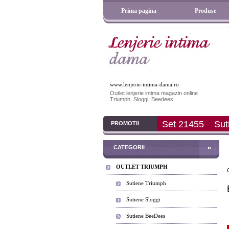
Prima pagina
Produse
www.lenjerie-intima-dama.ro
Outlet lenjerie intima magazin online
Triumph, Sloggi, Beedees.
Set 21455
Sutien Cotton Beauty N (B
PROMOTII
CATEGORII
OUTLET TRIUMPH
Sutiene Triumph
Sutiene Sloggi
Sutiene BeeDees