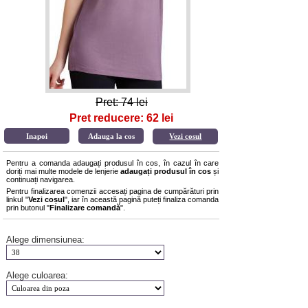
Pret: 74 lei
Pret reducere: 62 lei
Vezi cosul
Pentru a comanda adaugați produsul în cos, în cazul în care
doriți mai multe modele de lenjerie
adaugați produsul în cos
și
continuați navigarea.
Pentru finalizarea comenzii accesați pagina de cumpărături prin
linkul "
Vezi coșul
", iar în această pagină puteți finaliza comanda
prin butonul "
Finalizare comandă
".
Alege dimensiunea:
Alege culoarea: