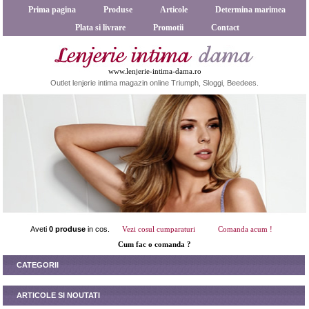
Prima pagina
Produse
Articole
Determina marimea
Plata si livrare
Promotii
Contact
www.lenjerie-intima-dama.ro
Outlet lenjerie intima magazin online Triumph, Sloggi, Beedees.
Aveti
0 produse
in cos.
Vezi cosul cumparaturi
Comanda acum !
Cum fac o comanda ?
CATEGORII
ARTICOLE SI NOUTATI