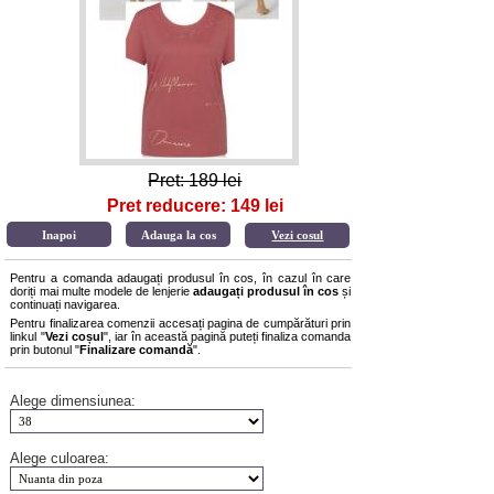
Pret: 189 lei
Pret reducere: 149 lei
Vezi cosul
Pentru a comanda adaugați produsul în cos, în cazul în care
doriți mai multe modele de lenjerie
adaugați produsul în cos
și
continuați navigarea.
Pentru finalizarea comenzii accesați pagina de cumpărături prin
linkul "
Vezi coșul
", iar în această pagină puteți finaliza comanda
prin butonul "
Finalizare comandă
".
Alege dimensiunea:
Alege culoarea: