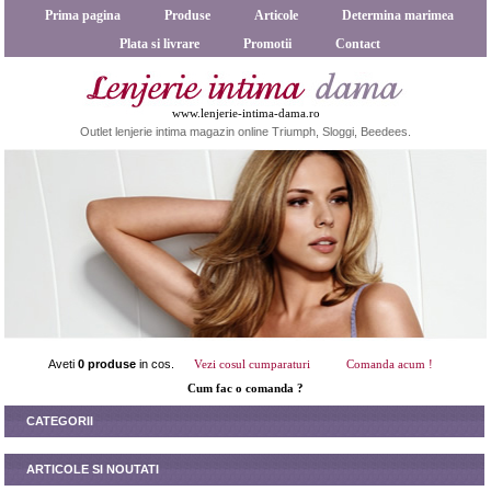
Prima pagina
Produse
Articole
Determina marimea
Plata si livrare
Promotii
Contact
www.lenjerie-intima-dama.ro
Outlet lenjerie intima magazin online Triumph, Sloggi, Beedees.
Aveti
0 produse
in cos.
Vezi cosul cumparaturi
Comanda acum !
Cum fac o comanda ?
CATEGORII
ARTICOLE SI NOUTATI