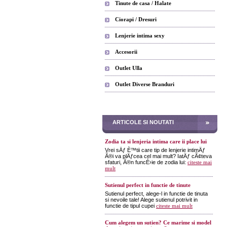
Tinute de casa / Halate
Ciorapi / Dresuri
Lenjerie intima sexy
Accesorii
Outlet Ulla
Outlet Diverse Branduri
ARTICOLE SI NOUTATI
Zodia ta si lenjeria intima care ii place lui
Vrei sÄƒ È™tii care tip de lenjerie intimÄƒ
Ã®i va plÄƒcea cel mai mult? IatÄƒ cÃ¢teva
sfaturi, Ã®n funcÈ›ie de zodia lui:
citeste mai
mult
Sutienul perfect in functie de tinute
Sutienul perfect, alege-l in functie de tinuta
si nevoile tale! Alege sutienul potrivit in
functie de tipul cupei
citeste mai mult
Cum alegem un sutien? Ce marime si model