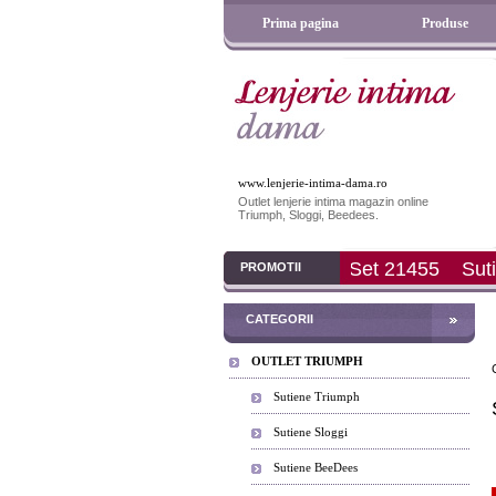
Prima pagina
Produse
www.lenjerie-intima-dama.ro
Outlet lenjerie intima magazin online
Triumph, Sloggi, Beedees.
Set 21455
Sutien Cotton Beauty N (Bej)
Sutie
PROMOTII
CATEGORII
OUTLET TRIUMPH
Sutiene Triumph
Sutiene Sloggi
Sutiene BeeDees