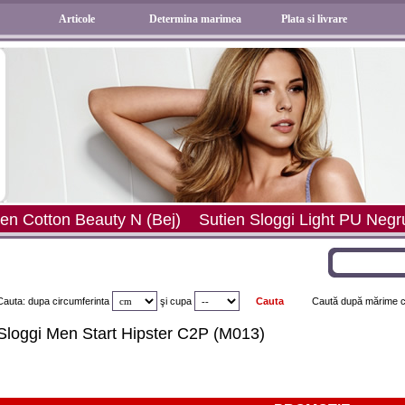
Articole
Determina marimea
Plata si livrare
n Sloggi Light PU Negru
Chilot Blue Sea 73 Tai
Chilo
Cauta: dupa circumferinta
şi
cupa
Caută după mărime ch
Sloggi Men Start Hipster C2P (M013)