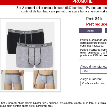
PROMOTIE
Set 2 perechi chilot croiala hipster, 96% bumbac, 4% elastan, elasti
continut de bumbac care permit o asezare buna si un confort spo
Pret: 84 lei
Pret reducer
Pentru a comanda adau
doriți mai multe modele
continuați navigarea.
Pentru finalizarea com
linkul "
Vezi coșul
", ia
prin butonul "
Finaliza
Alege dimensiunea
Alege culoarea:
Set 2 perechi chilot croiala hipster, 96% bumbac, 4% elastan, elastic lat in talie. O croia
buna si un confort sporit pe tot parcursul zilei.