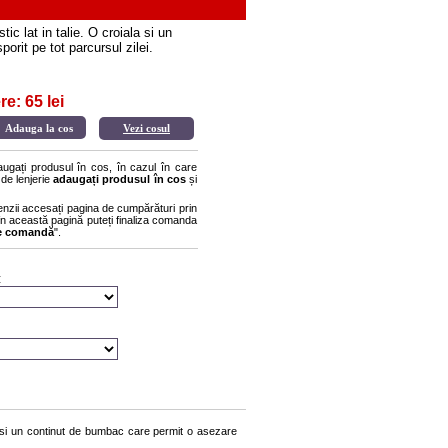
c lat in talie. O croiala si un
rit pe tot parcursul zilei.
e: 65 lei
Vezi cosul
gați produsul în cos, în cazul în care
 de lenjerie
adaugați produsul în cos
și
enzii accesați pagina de cumpărături prin
r în această pagină puteți finaliza comanda
re comandă
".
:
la si un continut de bumbac care permit o asezare