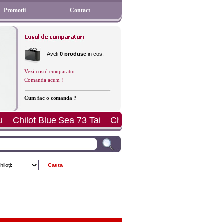
Promotii
Contact
Aveti
0 produse
in cos.
Vezi cosul cumparaturi
Comanda acum !
Cum fac o comanda ?
t Perfect Day Hipster
Sutien Sloggi Light WHPM
Cost
iloți: