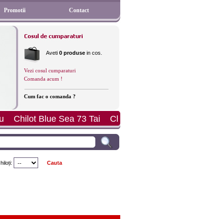
Promotii
Contact
Aveti
0 produse
in cos.
Vezi cosul cumparaturi
Comanda acum !
Cum fac o comanda ?
a 73 Tai
Chilot Perfect Day Hipster
Sutien Sloggi Li
iloți: