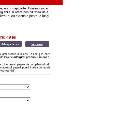
, ursor captusite. Puntea dintre
labile si ofera posibilitatea de a
livrat si cu extensie pentru a lungi
e: 49 lei
Vezi cosul
gați produsul în cos, în cazul în care
 de lenjerie
adaugați produsul în cos
și
enzii accesați pagina de cumpărături prin
r în această pagină puteți finaliza comanda
re comandă
".
: