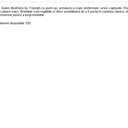
Sutien BeeDees by Triumph cu push-up, armatura si cupe preformate, ursor captusite. Pun
culoare maro. Bretelele sunt reglabile si ofera posibilitatea de a fi purtat in varianta clasica, d
extensie pentru a lungi bretelele.
Marime disponibila 70D