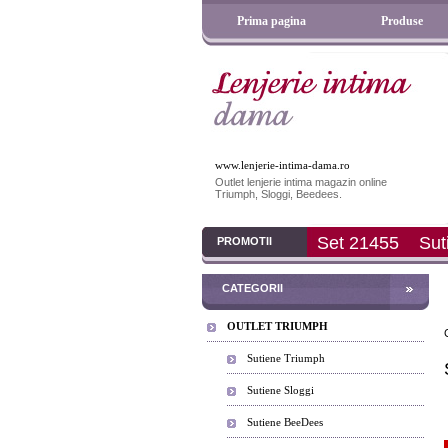
Prima pagina
Produse
www.lenjerie-intima-dama.ro
Outlet lenjerie intima magazin online
Triumph, Sloggi, Beedees.
Set 21455
Sutien Cotton Beauty 
PROMOTII
CATEGORII
OUTLET TRIUMPH
Sutiene Triumph
Sutiene Sloggi
Sutiene BeeDees