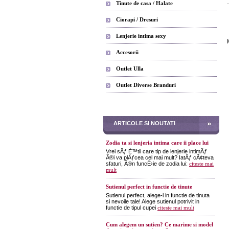
Tinute de casa / Halate
Ciorapi / Dresuri
Lenjerie intima sexy
Accesorii
Outlet Ulla
Outlet Diverse Branduri
ARTICOLE SI NOUTATI
Zodia ta si lenjeria intima care ii place lui
Vrei sÄƒ È™tii care tip de lenjerie intimÄƒ
Ã®i va plÄƒcea cel mai mult? IatÄƒ cÃ¢teva
sfaturi, Ã®n funcÈ›ie de zodia lui:
citeste mai
mult
Sutienul perfect in functie de tinute
Sutienul perfect, alege-l in functie de tinuta
si nevoile tale! Alege sutienul potrivit in
functie de tipul cupei
citeste mai mult
Cum alegem un sutien? Ce marime si model