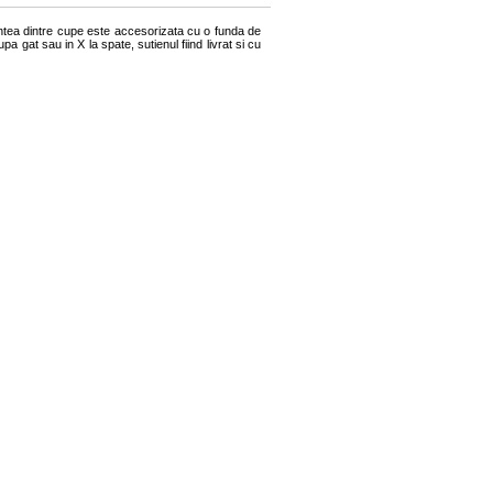
tea dintre cupe este accesorizata cu o funda de
upa gat sau in X la spate, sutienul fiind livrat si cu