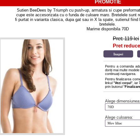
PROMOTIE
Sutien BeeDees by Triumph cu push-up, armatura si cupe preformate
cupe este accesorizata cu o funda de culoare maro. Bretelele sunt reg
fi purtat in varianta clasica, dupa gat sau in X la spate, sutienul fiind 
bretelele.
Marime disponibila 70D
Pret: 119 lei
Pret reducer
Pentru a comanda adau
doriți mai multe modele
continuați navigarea.
Pentru finalizarea com
linkul "
Vezi coșul
", ia
prin butonul "
Finaliza
Alege dimensiunea
Alege culoarea: