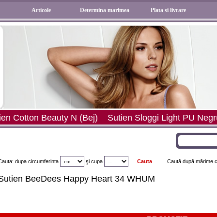
Articole
Determina marimea
Plata si livrare
N (Bej)
Sutien Sloggi Light PU Negru
Chilot Blue Se
Cauta: dupa circumferinta
şi
cupa
Caută după mărime ch
Sutien BeeDees Happy Heart 34 WHUM